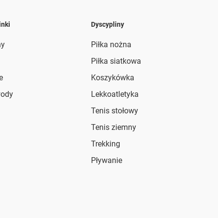
inki
Dyscypliny
ny
Piłka nożna
Piłka siatkowa
e
Koszykówka
wody
Lekkoatletyka
Tenis stołowy
Tenis ziemny
Trekking
Pływanie