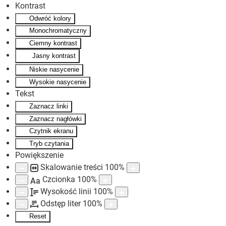
Kontrast
Odwróć kolory
Skip to main content
Monochromatyczny
Ciemny kontrast
Jasny kontrast
Niskie nasycenie
Wysokie nasycenie
Tekst
Zaznacz linki
Zaznacz nagłówki
Czytnik ekranu
Tryb czytania
Powiększenie
Skalowanie treści
100
%
Czcionka
100
%
Aa
Wysokość linii
100
%
Odstęp liter
100
%
Reset