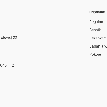
Przydatne l
Regulami
Cennik
Królowej 22
Rezerwacj
Badania 
Pokoje
5
 845 112