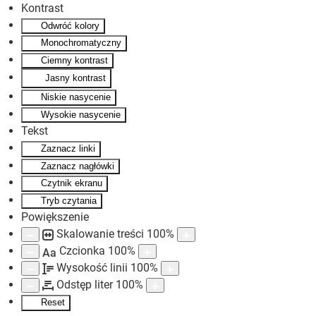
Kontrast
Odwróć kolory
Skip to main content
Monochromatyczny
Ciemny kontrast
Jasny kontrast
Niskie nasycenie
Wysokie nasycenie
Tekst
Zaznacz linki
Zaznacz nagłówki
Czytnik ekranu
Tryb czytania
Powiększenie
Skalowanie treści
100
%
Czcionka
100
%
Aa
Wysokość linii
100
%
Odstęp liter
100
%
Reset