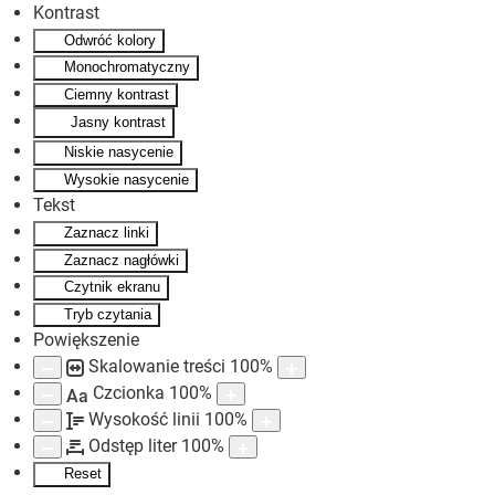
Kontrast
Odwróć kolory
Skip to main content
Monochromatyczny
Ciemny kontrast
Jasny kontrast
Niskie nasycenie
Wysokie nasycenie
Tekst
Zaznacz linki
Zaznacz nagłówki
Czytnik ekranu
Tryb czytania
Powiększenie
Skalowanie treści
100
%
Czcionka
100
%
Aa
Wysokość linii
100
%
Odstęp liter
100
%
Reset